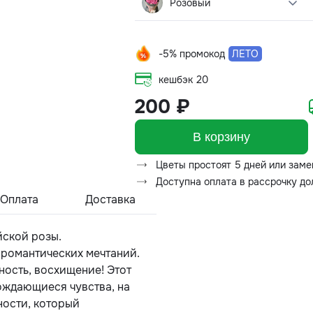
Розовый
-5% промокод
ЛЕТО
кешбэк
20
200 ₽
В корзину
Цветы простоят 5 дней или заме
Доступна оплата в рассрочку д
Оплата
Доставка
йской розы.
 романтических мечтаний.
ность, восхищение! Этот
ождающиеся чувства, на
ности, который