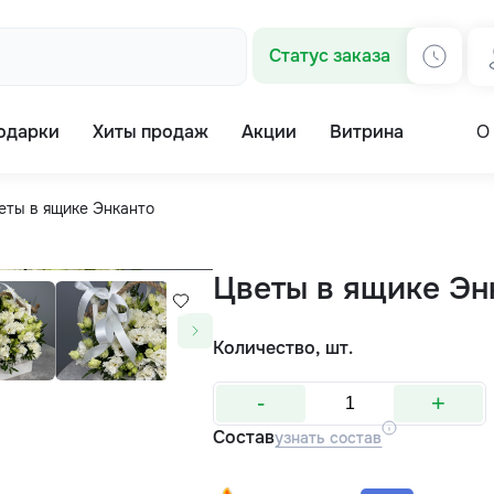
Статус заказа
одарки
Хиты продаж
Акции
Витрина
О
еты в ящике Энканто
Цветы в ящике Эн
Количество, шт.
-
+
Состав
узнать состав