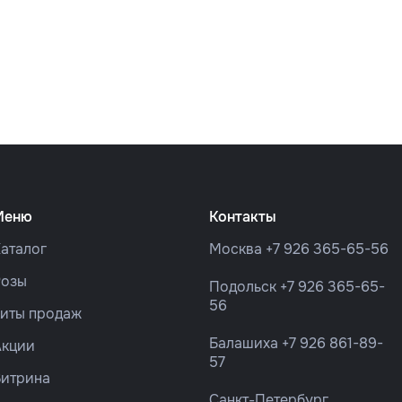
Меню
Контакты
аталог
Москва
+7 926 365-65-56
Розы
Подольск
+7 926 365-65-
56
Хиты продаж
Балашиха
+7 926 861-89-
Акции
57
Витрина
Санкт-Петербург