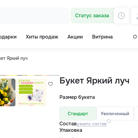
Статус заказа
одарки
Хиты продаж
Акции
Витрина
О
кет Яркий луч
Букет Яркий луч
Размер букета
Стандарт
Увеличенный
Состав
узнать состав
Упаковка