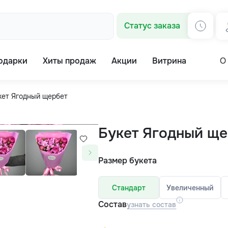
Статус заказа
одарки
Хиты продаж
Акции
Витрина
О
кет Ягодный щербет
Букет Ягодный ще
Размер букета
Стандарт
Увеличенный
Состав
узнать состав