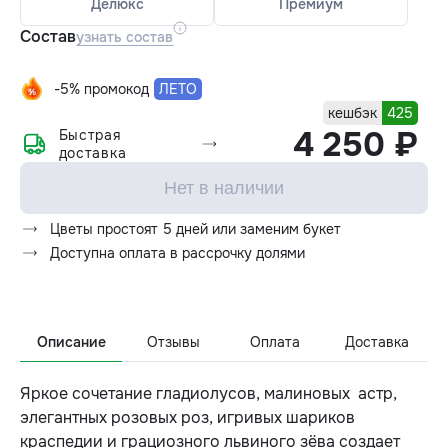
Делюкс
Премиум
Состав
узнать состав
-5% промокод
ЛЕТО
кешбэк
425
4 250 ₽
Быстрая
доставка
Нет в наличии
Цветы простоят 5 дней или заменим букет
Доступна оплата в рассрочку долями
Описание
Отзывы
Оплата
Доставка
Яркое сочетание гладиолусов, малиновых астр,
элегантных розовых роз, игривых шариков
краспедии и грациозного львиного зёва создает