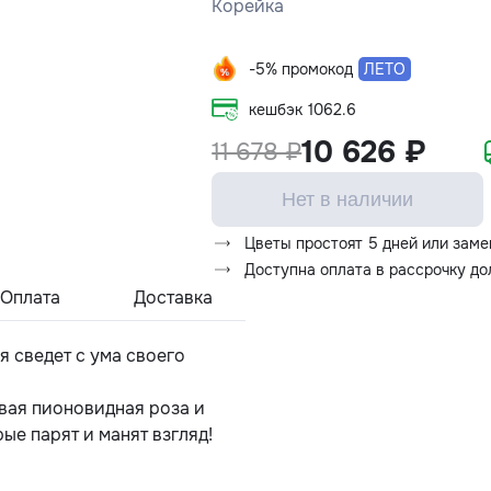
Корейка
-5% промокод
ЛЕТО
кешбэк
1062.6
10 626 ₽
11 678 ₽
Нет в наличии
Цветы простоят 5 дней или заме
Доступна оплата в рассрочку д
Оплата
Доставка
 сведет с ума своего
овая пионовидная роза и
ые парят и манят взгляд!