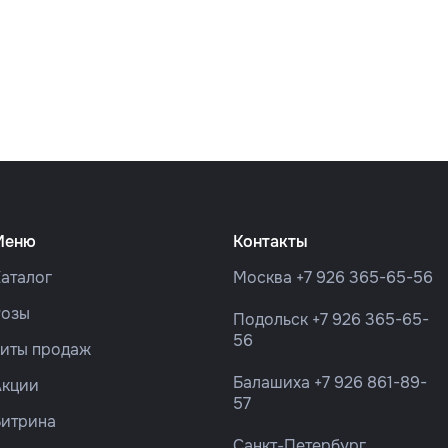
Меню
Контакты
аталог
Москва
+7 926 365-65-56
Розы
Подольск
+7 926 365-65-
56
Хиты продаж
Балашиха
+7 926 861-89-
Акции
57
Витрина
Санкт-Петербург