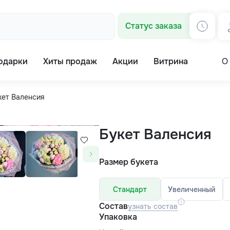
Статус заказа
одарки
Хиты продаж
Акции
Витрина
О
кет Валенсия
Букет Валенсия
Размер букета
Стандарт
Увеличенный
Состав
узнать состав
Упаковка