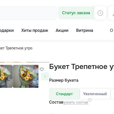
Статус заказа
одарки
Хиты продаж
Акции
Витрина
О
кет Трепетное утро
Букет Трепетное 
Размер букета
Стандарт
Увеличенный
Состав
узнать состав