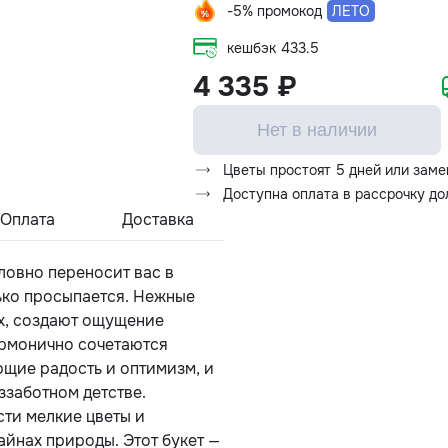
-5% промокод
ЛЕТО
кешбэк
433.5
4 335 ₽
Нет в наличии
Цветы простоят 5 дней или заме
Доступна оплата в рассрочку д
Оплата
Доставка
словно переносит вас в
лько просыпается. Нежные
их, создают ощущение
армонично сочетаются
щие радость и оптимизм, и
заботном детстве.
ти мелкие цветы и
айнах природы. Этот букет —