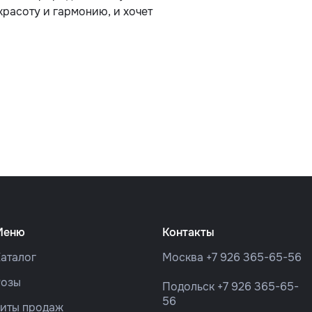
красоту и гармонию, и хочет
Меню
Контакты
аталог
Москва
+7 926 365-65-56
Розы
Подольск
+7 926 365-65-
56
Хиты продаж