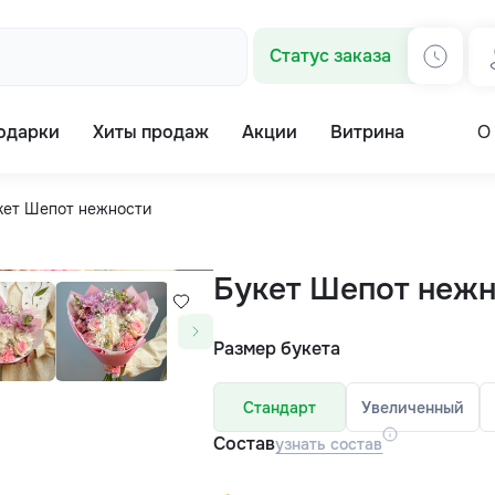
Статус заказа
одарки
Хиты продаж
Акции
Витрина
О
кет Шепот нежности
Букет Шепот неж
Размер букета
Стандарт
Увеличенный
Состав
узнать состав