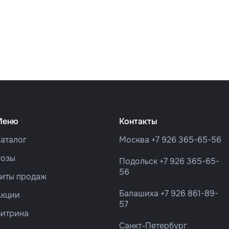
Меню
Контакты
аталог
Москва
+7 926 365-65-56
Розы
Подольск
+7 926 365-65-
56
Хиты продаж
Балашиха
+7 926 861-89-
Акции
57
Витрина
Санкт-Петербург