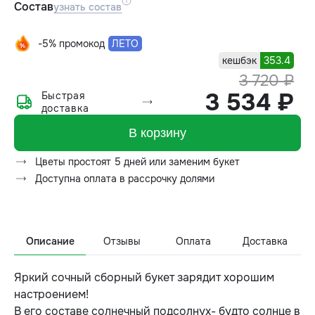
Состав
узнать состав
-5% промокод
ЛЕТО
кешбэк
353.4
3 720 ₽
3 534 ₽
Быстрая
доставка
В корзину
Цветы простоят 5 дней или заменим букет
Доступна оплата в рассрочку долями
Описание
Отзывы
Оплата
Доставка
Яркий сочный сборный букет зарядит хорошим
настроением!
В его составе солнечный подсолнух- будто солнце в