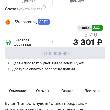
Делюкс
Премиум
Состав
узнать состав
-5% промокод
ЛЕТО
кешбэк
330.1
3 710 ₽
3 301 ₽
Быстрая
доставка
Нет в наличии
Цветы простоят 5 дней или заменим букет
Доступна оплата в рассрочку долями
Описание
Отзывы
Оплата
Доставка
Букет "Легкость чувств" станет прекрасным
подарком на любой праздник, подчеркивая