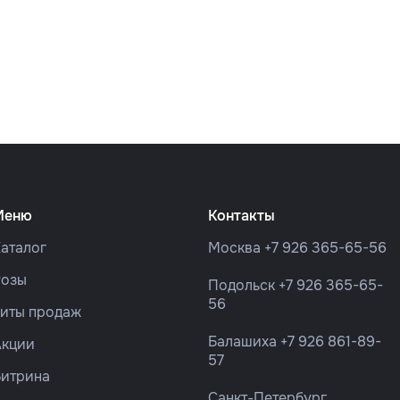
Меню
Контакты
аталог
Москва
+7 926 365-65-56
Розы
Подольск
+7 926 365-65-
56
Хиты продаж
Балашиха
+7 926 861-89-
Акции
57
Витрина
Санкт-Петербург