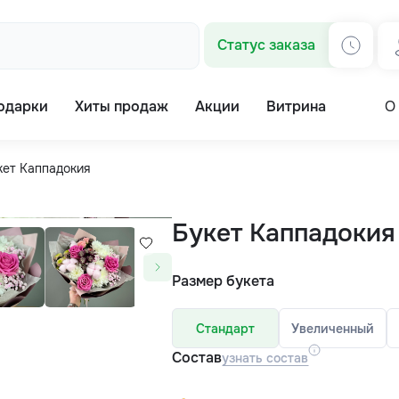
Статус заказа
одарки
Хиты продаж
Акции
Витрина
О
кет Каппадокия
Букет Каппадокия
Размер букета
Стандарт
Увеличенный
Состав
узнать состав