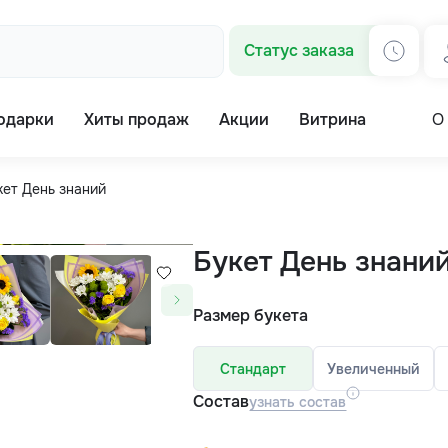
Статус заказа
одарки
Хиты продаж
Акции
Витрина
О
кет День знаний
Букет День знани
Размер букета
Стандарт
Увеличенный
Состав
узнать состав